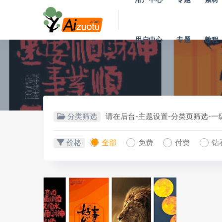
用户中心
专题
教程
分类筛选
请在后台-主题设置-分类页筛选-
价格
全部
免费
付费
钻