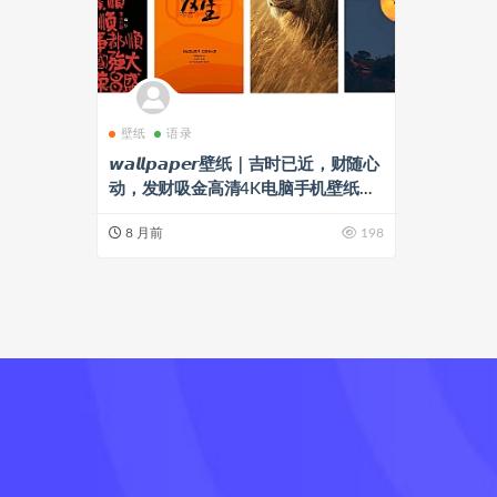
壁纸
语录
𝙬𝙖𝙡𝙡𝙥𝙖𝙥𝙚𝙧壁纸｜吉时已近，财随心
动，发财吸金高清4K电脑手机壁纸分
享，愿你财源滚滚！
8 月前
198