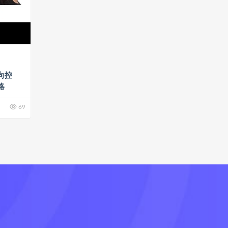
向控
略
69