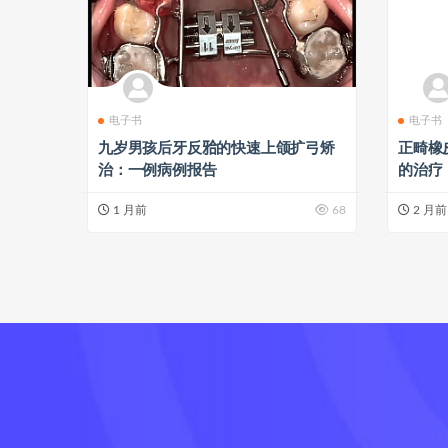
电子书
电子书
九岁男孩后牙反𬌗的快速上颌扩弓矫
正畸橡
治：一例病例报告
的治疗
1 月前
68
2 月前