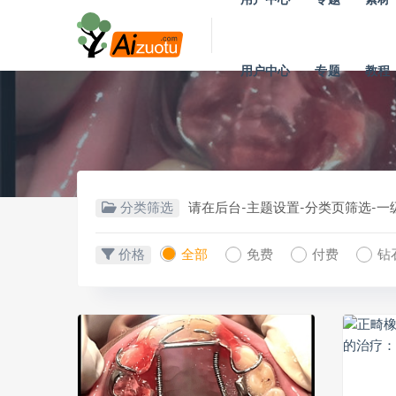
用户中心
专题
教程
分类筛选
请在后台-主题设置-分类页筛选-
价格
全部
免费
付费
钻