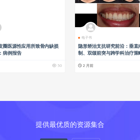
电子书
皮圈医源性应用所致骨内缺损
隐形矫治支抗研究前沿：垂直
：病例报告
制、双颌前突与跨学科治疗策
50
2 月前
提供最优质的资源集合