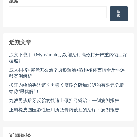
搜索
搜
索
近期文章
原文下载 | 《Myosimple肌功能治疗高效打开严重内倾型深
覆𬌗》
成人拥挤+突嘴怎么治？隐形矫治+微种植体支抗全牙弓远
移案例解析
拔牙内收怕丢转矩？力臂长度联合附加转矩的有限元分析
给你“最优解”！
九岁男孩后牙反𬌗的快速上颌扩弓矫治：一例病例报告
正畸橡皮圈医源性应用所致骨内缺损的治疗：病例报告
近期评论